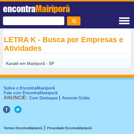
encontra
Mairiporã
LETRA K - Busca por Empresas e
Atividades
Karatê em Mairiporã - SP
Sobre o EncontraMairiporã
Fale com EncontraMairiporã
ANUNCIE:
|
Com Destaque
Anuncie Grátis
|
Termos EncontraMairiporã
Privacidade EncontraMairiporã