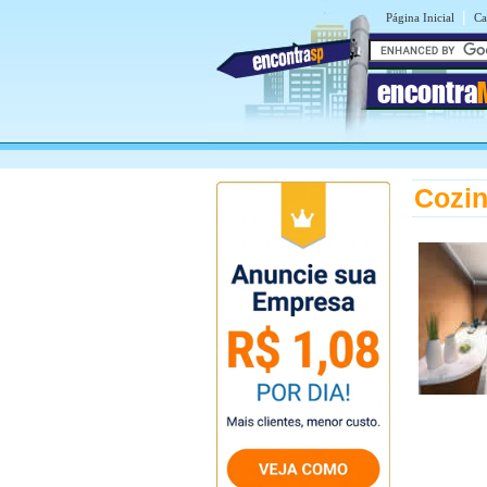
|
Página Inicial
Ca
encontra
Cozin