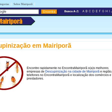
|
|
tegorias
Sobre Mairiporã
Mairiporã
pinização em Mairiporã
Encontre rapidamente no EncontraMairiporã o(a)s melhores
empresas de
Descupinização na cidade de Mairiporã
e região
telefones no EncontraMairiporã e localização dos comércios e
prestadores.