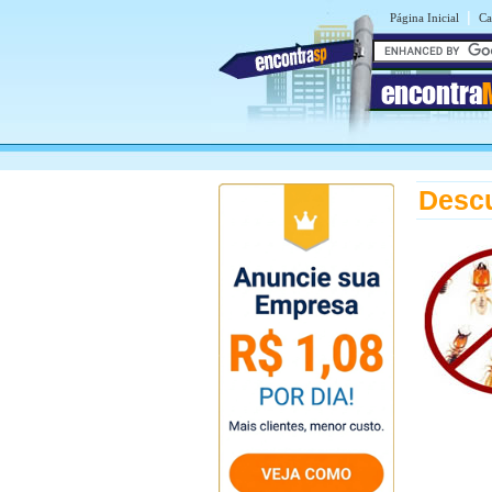
|
Página Inicial
Ca
encontra
Descu