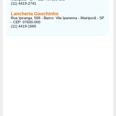
(11) 4419-2741
Lancheria Gauchinho
Rua Ipiranga, 568 - Bairro: Vila Ipanema - Mairiporã - SP
- CEP: 07600-000
(11) 4419-1665