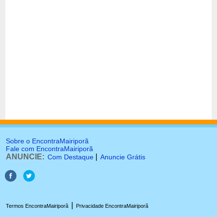
Sobre o EncontraMairiporã
Fale com EncontraMairiporã
ANUNCIE:
|
Com Destaque
Anuncie Grátis
|
Termos EncontraMairiporã
Privacidade EncontraMairiporã