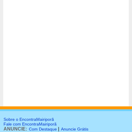
Sobre o EncontraMairiporã
Fale com EncontraMairiporã
ANUNCIE:
|
Com Destaque
Anuncie Grátis