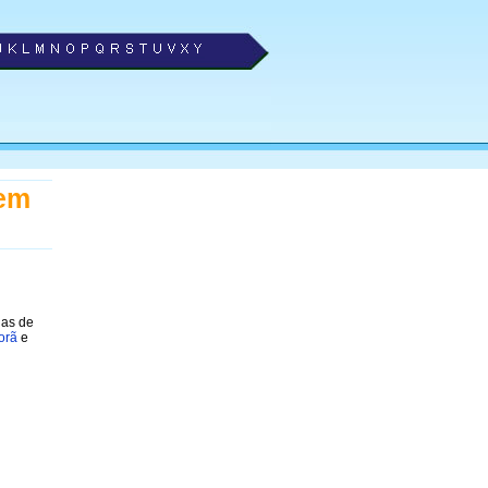
 em
jas de
orã
e