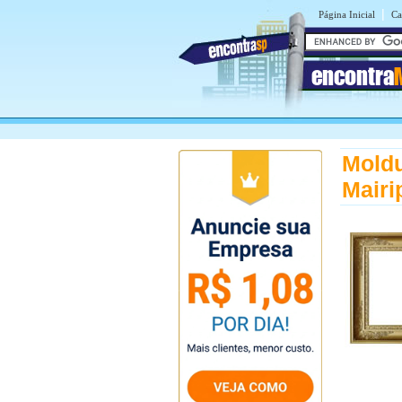
|
Página Inicial
Ca
encontra
Moldu
Mairi