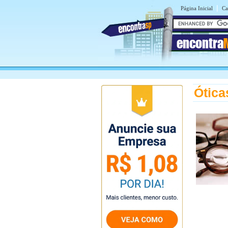
|
Página Inicial
Ca
encontra
Ótica