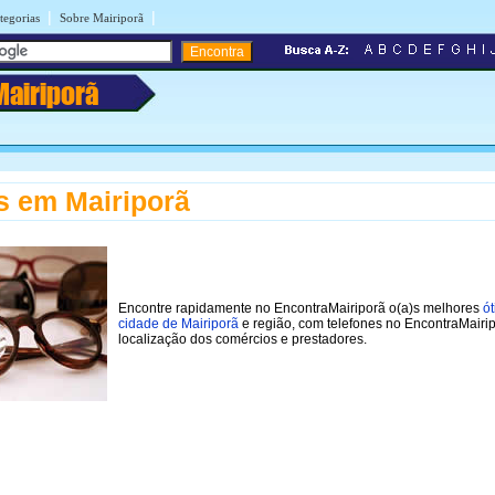
|
|
tegorias
Sobre Mairiporã
Mairiporã
s em Mairiporã
Encontre rapidamente no EncontraMairiporã o(a)s melhores
ót
cidade de Mairiporã
e região, com telefones no EncontraMairi
localização dos comércios e prestadores.