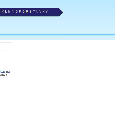
icas na
porã e