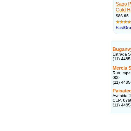
Buganvy
Estrada S
(11) 4485
Mercia 
Rua Imper
000
(11) 4485
Paisate
Avenida Jo
CEP: 076
(11) 4485