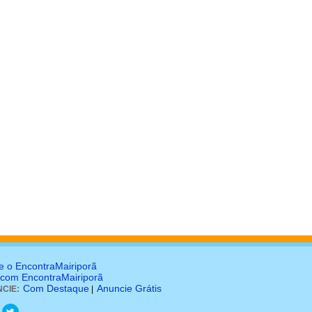
e o EncontraMairiporã
 com EncontraMairiporã
Com Destaque
Anuncie Grátis
CIE:
|