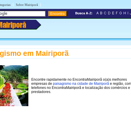
|
|
tegorias
Sobre Mairiporã
Mairiporã
gismo em Mairiporã
Encontre rapidamente no EncontraMairiporã o(a)s melhores
empresas de
paisagismo na cidade de Mairiporã
e região, co
telefones no EncontraMairiporã e localização dos comércios e
prestadores.