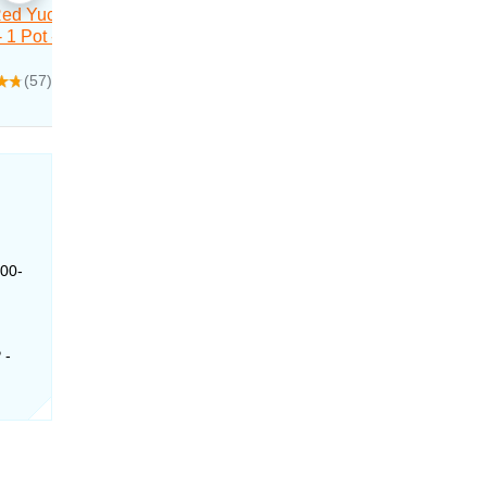
600-
 -