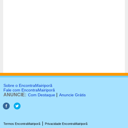
Sobre o EncontraMairiporã
Fale com EncontraMairiporã
ANUNCIE:
|
Com Destaque
Anuncie Grátis
|
Termos EncontraMairiporã
Privacidade EncontraMairiporã