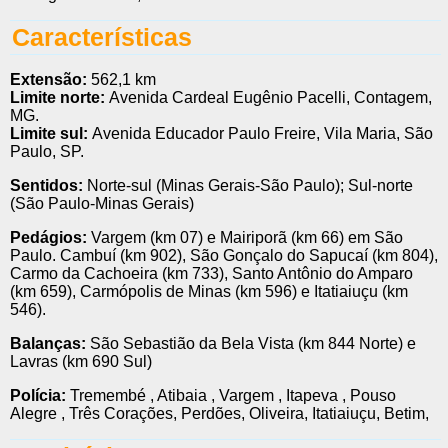
Características
Extensão:
562,1 km
Limite norte:
Avenida Cardeal Eugênio Pacelli, Contagem,
MG.
Limite sul:
Avenida Educador Paulo Freire, Vila Maria, São
Paulo, SP.
Sentidos:
Norte-sul (Minas Gerais-São Paulo); Sul-norte
(São Paulo-Minas Gerais)
Pedágios:
Vargem (km 07) e Mairiporã (km 66) em São
Paulo. Cambuí (km 902), São Gonçalo do Sapucaí (km 804),
Carmo da Cachoeira (km 733), Santo Antônio do Amparo
(km 659), Carmópolis de Minas (km 596) e Itatiaiuçu (km
546).
Balanças:
São Sebastião da Bela Vista (km 844 Norte) e
Lavras (km 690 Sul)
Polícia:
Tremembé , Atibaia , Vargem , Itapeva , Pouso
Alegre , Três Corações, Perdões, Oliveira, Itatiaiuçu, Betim,