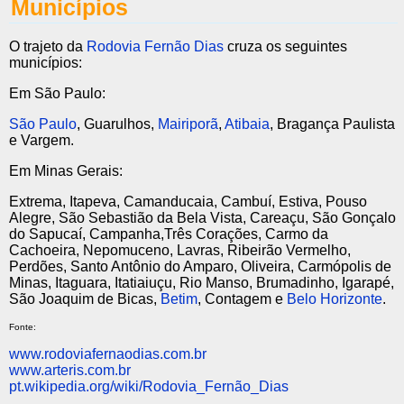
Municípios
O trajeto da
Rodovia Fernão Dias
cruza os seguintes
municípios:
Em São Paulo:
São Paulo
, Guarulhos,
Mairiporã
,
Atibaia
, Bragança Paulista
e Vargem.
Em Minas Gerais:
Extrema, Itapeva, Camanducaia, Cambuí, Estiva, Pouso
Alegre, São Sebastião da Bela Vista, Careaçu, São Gonçalo
do Sapucaí, Campanha,Três Corações, Carmo da
Cachoeira, Nepomuceno, Lavras, Ribeirão Vermelho,
Perdões, Santo Antônio do Amparo, Oliveira, Carmópolis de
Minas, Itaguara, Itatiaiuçu, Rio Manso, Brumadinho, Igarapé,
São Joaquim de Bicas,
Betim
, Contagem e
Belo Horizonte
.
Fonte:
www.rodoviafernaodias.com.br
www.arteris.com.br
pt.wikipedia.org/wiki/Rodovia_Fernão_Dias