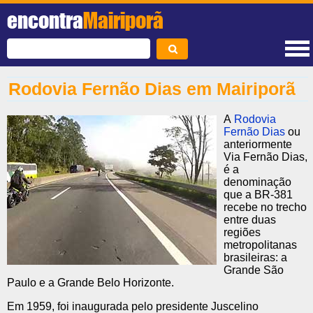
encontra
Mairiporã
Rodovia Fernão Dias em Mairiporã
A
Rodovia
Fernão Dias
ou
anteriormente
Via Fernão Dias,
é a
denominação
que a BR-381
recebe no trecho
entre duas
regiões
metropolitanas
brasileiras: a
Grande São
Paulo e a Grande Belo Horizonte.
Em 1959, foi inaugurada pelo presidente Juscelino